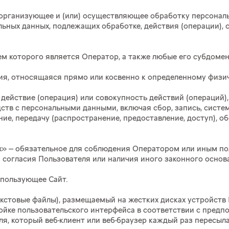
:), организующее и (или) осуществляющее обработку персона
льных данных, подлежащих обработке, действия (операции)
цем которого является Оператор, а также любые его субдоме
ция, относящаяся прямо или косвенно к определенному физи
ое действие (операция) или совокупность действий (операций
ств с персональными данными, включая сбор, запись, систем
ние, передачу (распространение, предоставление, доступ), о
х» --- обязательное для соблюдения Оператором или иным 
 согласия Пользователя или наличия иного законного основ
использующее Сайт.
 (текстовые файлы), размещаемый на жестких дисках устройст
ойке пользовательского интерфейса в соответствии с предп
я, который веб-клиент или веб-браузер каждый раз пересыла