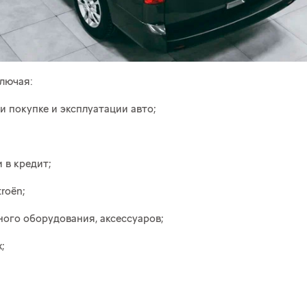
ключая:
 покупке и эксплуатации авто;
 в кредит;
roёn;
ого оборудования, аксессуаров;
;